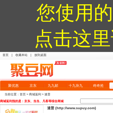
您使用的
点击这里
首页
|
收藏本站
|
放到桌面
聚优惠
京东
九九邮
十九块九
咚咚抢
当前位置：
首页
>
商城返利
> 速普
商城返利指的是：京东、当当、凡客等综合商城
速普 (http://www.supuy.com)