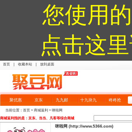
您使用的
点击这里
首页
|
收藏本站
|
放到桌面
聚优惠
京东
九九邮
十九块九
咚咚抢
当前位置：
首页
>
商城返利
> 咪啦网
商城返利指的是：京东、当当、凡客等综合商城
咪啦网 (http://www.5366.com)